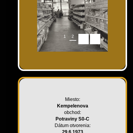
1
2
3
Miesto:
Kempelenova
obchod:
Potraviny S0-C
Dátum otvorenia:
29.6.1973