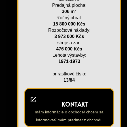
Predajná plocha:
2
306 m
Ročný obrat:
15 800 000 Kčs
Rozpočtové náklady:
3 973 000 Kčs
stroje a zar.:
476 000 Kčs
Lehota výstavby:
1971-1973
prírastkové číslo:
13/84
KONTAKT
mám informácie o obchode/ chcem sa
informovať/ mám predmet z obchodu