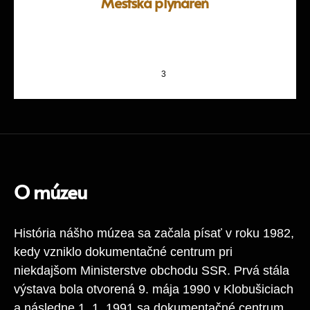
Mestská plynáreň
Námestie Svobody 30. Zal. 1856. Přednosta:
inž. Arnošt Geisler. Tf.: 1001. Roční výroba as
3
3 ½ mil. m
plynu.
O múzeu
História nášho múzea sa začala písať v roku 1982,
kedy vzniklo dokumentačné centrum pri
niekdajšom Ministerstve obchodu SSR. Prvá stála
výstava bola otvorená 9. mája 1990 v Klobušiciach
a následne 1. 1. 1991 sa dokumentačné centrum