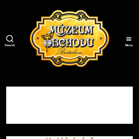
Search
Menu
Múzeum
Obchodu
Späť na
“Priemysel a obchod
v Bratislave v r. 1923”